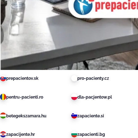
prepacientov.sk
pro-pacienty.cz
pentru-pacienti.ro
dla-pacjentow.pl
betegekszamara.hu
zapaciente.si
zapacijente.hr
zapacienti.bg