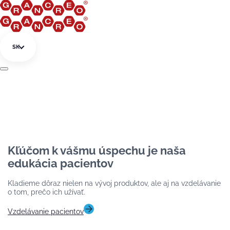
Preskočiť na obsah
SK
Kľúčom k vášmu úspechu je naša
edukácia pacientov
Kladieme dôraz nielen na vývoj produktov, ale aj na vzdelávanie
o tom, prečo ich užívať.
Vzdelávanie pacientov