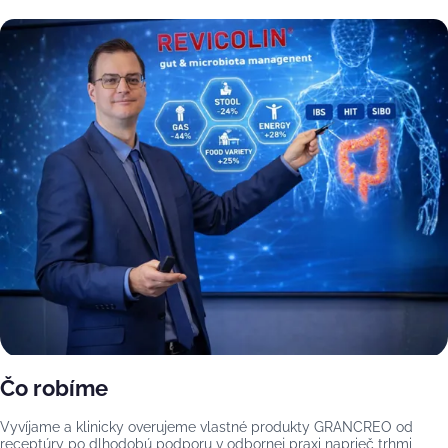
Čo robíme
Vyvíjame a klinicky overujeme vlastné produkty GRANCREO od
receptúry po dlhodobú podporu v odbornej praxi naprieč trhmi