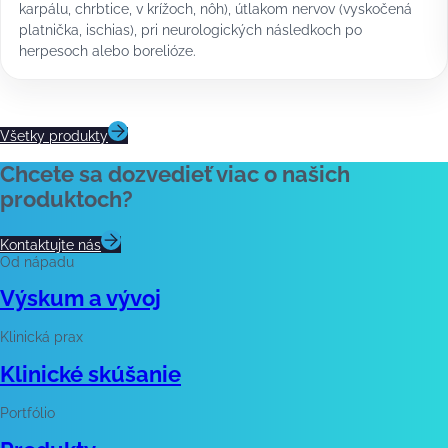
karpálu, chrbtice, v krížoch, nôh), útlakom nervov (vyskočená
platnička, ischias), pri neurologických následkoch po
herpesoch alebo borelióze.
Všetky produkty
Chcete sa dozvedieť viac o našich
produktoch?
Kontaktujte nás
Od nápadu
Výskum a vývoj
Klinická prax
Klinické skúšanie
Portfólio