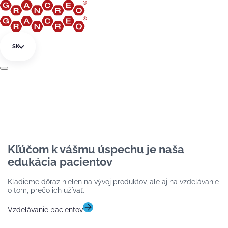
Preskočiť na obsah
SK
Kľúčom k vášmu úspechu je naša
edukácia pacientov
Kladieme dôraz nielen na vývoj produktov, ale aj na vzdelávanie
o tom, prečo ich užívať.
Vzdelávanie pacientov