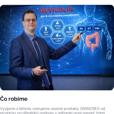
Čo robíme
Vyvíjame a klinicky overujeme vlastné produkty GRANCREO od
receptúry po dlhodobú podporu v odbornej praxi naprieč trhmi