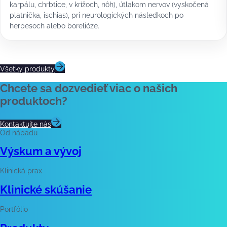
karpálu, chrbtice, v krížoch, nôh), útlakom nervov (vyskočená
platnička, ischias), pri neurologických následkoch po
herpesoch alebo borelióze.
Všetky produkty
Chcete sa dozvedieť viac o našich
produktoch?
Kontaktujte nás
Od nápadu
Výskum a vývoj
Klinická prax
Klinické skúšanie
Portfólio