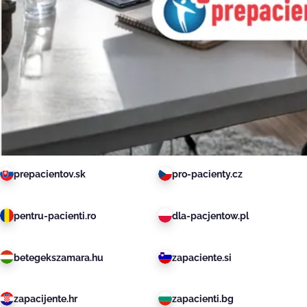
prepacientov.sk
pro-pacienty.cz
pentru-pacienti.ro
dla-pacjentow.pl
betegekszamara.hu
zapaciente.si
zapacijente.hr
zapacienti.bg