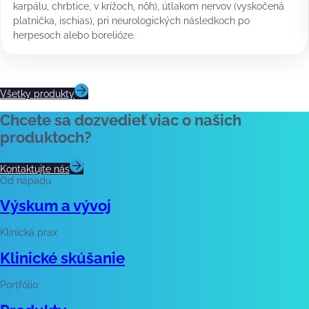
karpálu, chrbtice, v krížoch, nôh), útlakom nervov (vyskočená
platnička, ischias), pri neurologických následkoch po
herpesoch alebo borelióze.
Všetky produkty
Chcete sa dozvedieť viac o našich
produktoch?
Kontaktujte nás
Od nápadu
Výskum a vývoj
Klinická prax
Klinické skúšanie
Portfólio