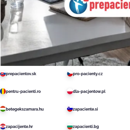
prepacientov.sk
pro-pacienty.cz
pentru-pacienti.ro
dla-pacjentow.pl
betegekszamara.hu
zapaciente.si
zapacijente.hr
zapacienti.bg