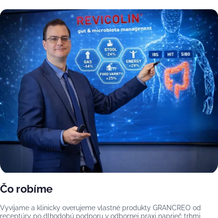
Čo robíme
Vyvíjame a klinicky overujeme vlastné produkty GRANCREO od
receptúry po dlhodobú podporu v odbornej praxi naprieč trhmi