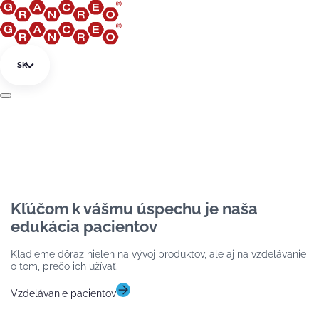
Preskočiť na obsah
SK
Kľúčom k vášmu úspechu je naša
edukácia pacientov
Kladieme dôraz nielen na vývoj produktov, ale aj na vzdelávanie
o tom, prečo ich užívať.
Vzdelávanie pacientov