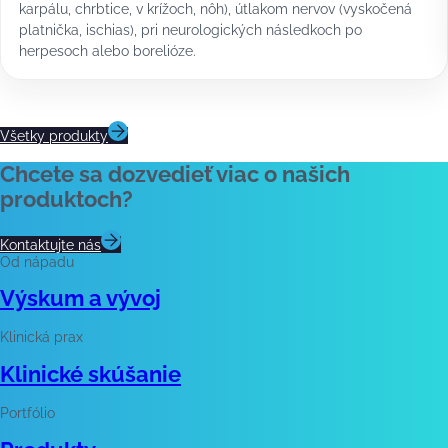
karpálu, chrbtice, v krížoch, nôh), útlakom nervov (vyskočená
platnička, ischias), pri neurologických následkoch po
herpesoch alebo borelióze.
Všetky produkty
Chcete sa dozvedieť viac o našich
produktoch?
Kontaktujte nás
Od nápadu
Výskum a vývoj
Klinická prax
Klinické skúšanie
Portfólio