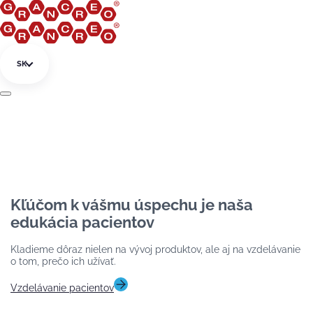
Preskočiť na obsah
SK
Kľúčom k vášmu úspechu je naša
edukácia pacientov
Kladieme dôraz nielen na vývoj produktov, ale aj na vzdelávanie
o tom, prečo ich užívať.
Vzdelávanie pacientov