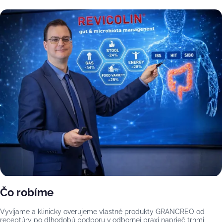
Čo robíme
Vyvíjame a klinicky overujeme vlastné produkty GRANCREO od
receptúry po dlhodobú podporu v odbornej praxi naprieč trhmi