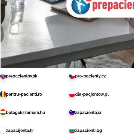
prepacientov.sk
pro-pacienty.cz
pentru-pacienti.ro
dla-pacjentow.pl
betegekszamara.hu
zapaciente.si
zapacijente.hr
zapacienti.bg