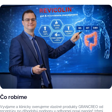
Čo robíme
Vyvíjame a klinicky overujeme vlastné produkty GRANCREO od
receptúry po dlhodobú podporu v odbornej praxi naprieč trhmi