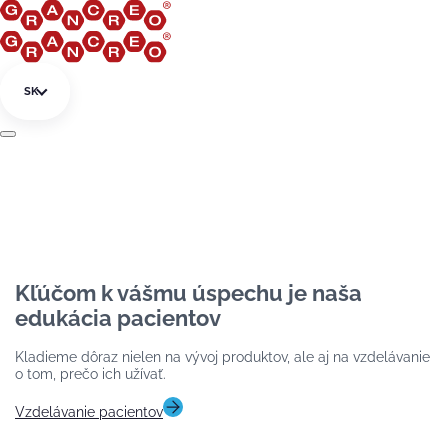
Preskočiť na obsah
SK
Kľúčom k vášmu úspechu je naša
edukácia pacientov
Kladieme dôraz nielen na vývoj produktov, ale aj na vzdelávanie
o tom, prečo ich užívať.
Vzdelávanie pacientov