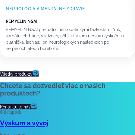
NEUROLÓGIA A MENTÁLNE ZDRAVIE
REMYELIN NSAI
REMYELIN NSAI pre ľudí s neuropatickými ťažkosťami (rúk,
karpálu, chrbtice, v krížoch, nôh), útlakom nervov (vyskočená
platnička, ischias), pri neurologických následkoch po
herpesoch alebo borelióze.
Všetky produkty
Chcete sa dozvedieť viac o našich
produktoch?
Kontaktujte nás
Od nápadu
Výskum a vývoj
Klinická prax